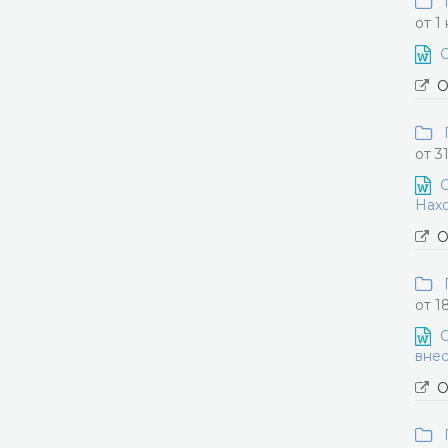
П
от 1
О
О
П
от 3
О
Нахо
О
П
от 1
О
внес
О
П