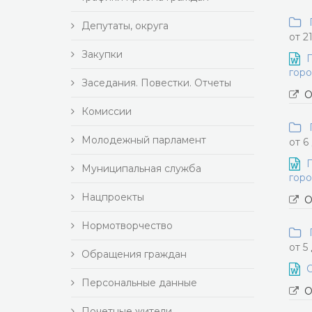
П
Депутаты, округа
от 2
Закупки
П
горо
Заседания. Повестки. Отчеты
О
Комиссии
П
Молодежный парламент
от 6
П
Муниципальная служба
горо
Нацпроекты
О
Нормотворчество
П
от 5
Обращения граждан
О
Персональные данные
О
Почетные жители