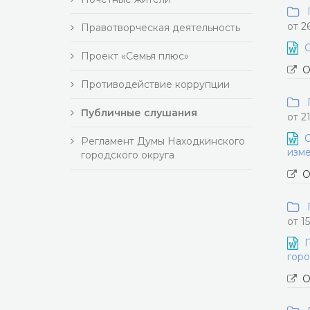
П
от 2
Правотворческая деятельность
О
Проект «Семья плюс»
О
Противодействие коррупции
П
Публичные слушания
от 2
О
Регламент Думы Находкинского
изме
городского округа
О
П
от 1
П
горо
О