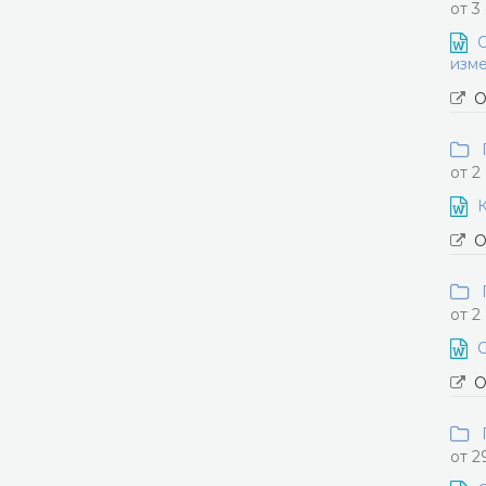
от 3
О
изме
О
П
от 2
К
О
П
от 2
О
О
П
от 2