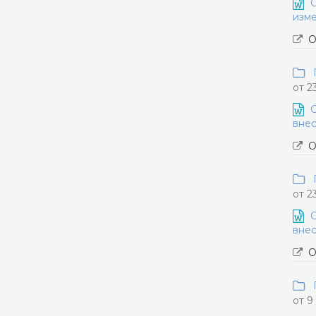
О
изме
О
П
от 2
О
внес
О
П
от 2
О
внес
О
П
от 9