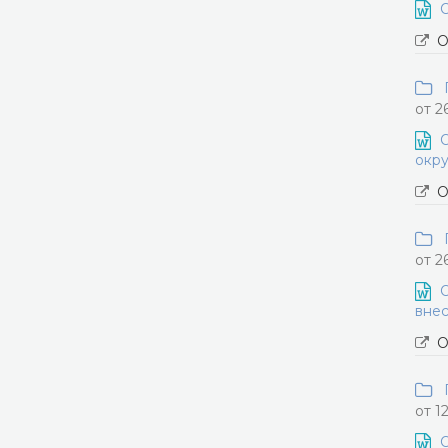
О
О
П
от 2
О
окру
О
П
от 2
О
внес
О
П
от 1
О