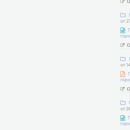
О
П
от 2
П
горо
О
П
от 1
П
горо
О
П
от 2
П
горо