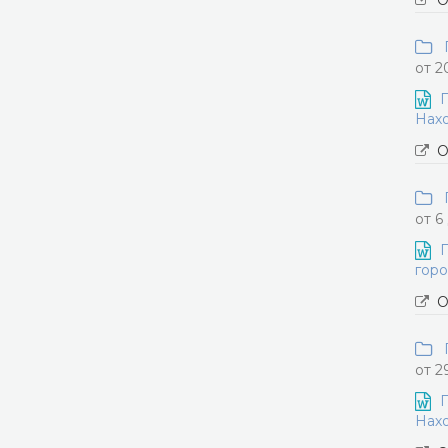
О
П
от 2
П
Нахо
О
П
от 6
П
горо
О
П
от 2
П
Нахо