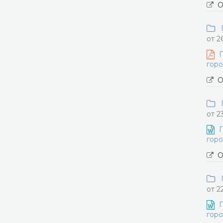
О
П
от 2
П
горо
О
П
от 2
П
горо
О
П
от 2
П
горо