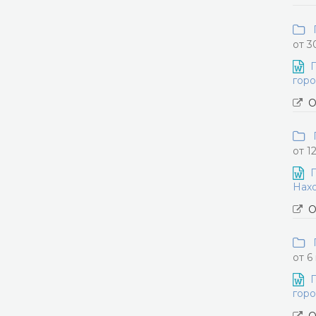
П
от 3
П
горо
О
П
от 1
П
Нахо
О
П
от 6
П
горо