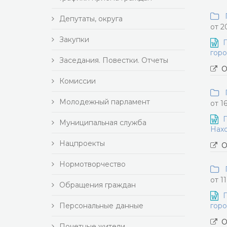
П
Депутаты, округа
от 2
Закупки
П
горо
Заседания. Повестки. Отчеты
О
Комиссии
П
Молодежный парламент
от 1
П
Муниципальная служба
Нахо
Нацпроекты
О
Нормотворчество
П
от 1
Обращения граждан
П
Персональные данные
горо
О
Почетные жители