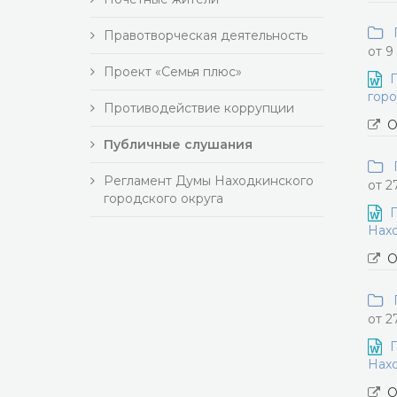
П
Правотворческая деятельность
от 9
Проект «Семья плюс»
П
горо
Противодействие коррупции
О
Публичные слушания
П
Регламент Думы Находкинского
от 2
городского округа
П
Нахо
О
П
от 2
П
Нахо
О