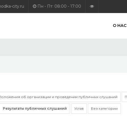
dka-city.ru
Пн - Пт: 08:00 - 17:00
О НАС
Положения об организации и проведении публичных слушаний
П
Результаты публичных слушаний
Устав
Без категории