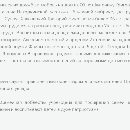
жилась их дружба и любовь на долгих 60 лет.Антонину Григор
аботала на Находкинской жестяно – баночной фабрике, где тр
х. Супруг Язловицкий Григорий Николаевич более 36 лет ра
и трудился на разных предприятиях города до 74 –х лет. А
труда. Воспитали сына и дочь, семья дочери –многодетная -
Патриархом Алексием грамотой и орденом 2 степени за чадо
ршей внучки Фаины тоже многодетная -5 детей. Сегодня Г
 9 внуков и 8 правнуков, радуют своими достижениями в
овет – вот основа взаимоотношений со взрослыми детьми и 
мьи служат нравственным ориентиром для всех жителей Пр
ейного уклада.
«Семейная доблесть» учреждена для поощрения семей, 
емьи и воспитывают детей в духе патриотизма.