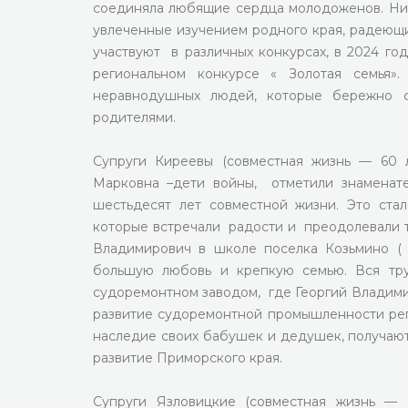
соединяла любящие сердца молодоженов. Ни
увлеченные изучением родного края, радеющ
участвуют в различных конкурсах, в 2024 го
региональном конкурсе « Золотая семья».
неравнодушных людей, которые бережно 
родителями.
Супруги Киреевы (совместная жизнь — 60 л
Марковна –дети войны, отметили знаменате
шестьдесят лет совместной жизни. Это ста
которые встречали радости и преодолевали т
Владимирович в школе поселка Козьмино ( 
большую любовь и крепкую семью. Вся тру
судоремонтном заводом, где Георгий Владими
развитие судоремонтной промышленности реги
наследие своих бабушек и дедушек, получают
развитие Приморского края.
Супруги Язловицкие (совместная жизнь — 6