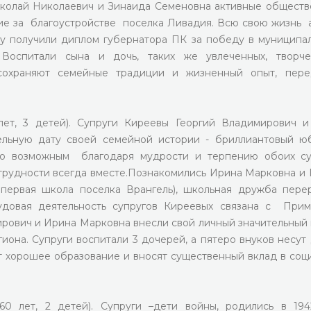
колай Николаевич и Зинаида Семеновна активные обществ
ие за благоустройстве поселка Ливадия. Всю свою жизнь 
ду получили диплом губернатора ПК за победу в муниципа
 Воспитали сына и дочь, таких же увлеченных, творч
сохраняют семейные традиции и жизненный опыт, пере
ет, 3 детей). Супруги Киреевы Георгий Владимирович 
льную дату своей семейной истории - бриллиантовый ю
ло возможным благодаря мудрости и терпению обоих су
рудности всегда вместе.Познакомились Ирина Марковна и 
первая школа поселка Врангель), школьная дружба пере
довая деятельность супругов Киреевых связана с При
рович и Ирина Марковна внесли свой личный значительный 
она. Супруги воспитали 3 дочерей, а пятеро внуков несут
 хорошее образование и вносят существенный вклад в соц
0 лет, 2 детей). Супруги –дети войны, родились в 194