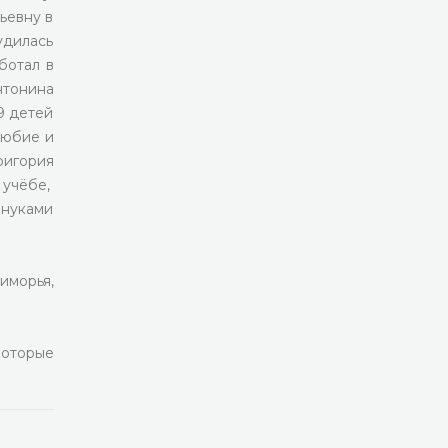
ьевну в
удилась
ботал в
нтонина
9 детей
любие и
ригория
 учёбе,
внуками
иморья,
которые