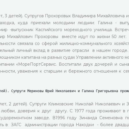
т, 3 детей). Супругов Прохоровых Владимира Михайловича и
ходка, куда приехали молодыми людьми: Галина - вып
мир -выпускник Каспийского мореходного училища. Встре
мир Михайлович Прохоровы вместе идут по жизни 50 лет.
ности связала со сферой жилищно-коммунального хозяйст
ельный личный вклад в развитие отрасли в нашем городе.
ощником капитана на разных судах Управлении активного м
омпании «МореПортСервис. Воспитали двух дочерей и сына
ённости, уважения к старшим и бережного отношения к с
тей). Супруги Мериновы Юрий Николаевич и Галина Григорьевна прож
лет, 2 детей). Супруги Климовские Николай Николаевич и 
, любви, доверия к друг другу. С 1977 года проживают в 
судоремонтном заводе. В1996 году Зинаида Семеновна п
ать в ЗАГС администрации города Находки - более двадц