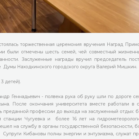
стоялась торжественная церемония вручения Наград Прим
ами были отмечены шесть семей, чей совместный жизненн
анности. Заслуженные награды вручил председатель пос
е Думы Находкинского городского округа Валерий Мишкин.
 3 детей).
ндр Геннадьевич - полвека рука об руку шли по дороге с
сына. После окончания университета вместе работали в 
ь преданной профессии до выхода на заслуженный отдых: б
й станции Чугуевка и более 16 лет на гидрометеоролог
ешел на службу в органы государственной безопасности, б
 Супруги Кибановы полны энергии и энтузиазма, служат п