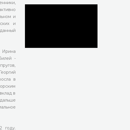
енники,
активно
льном и
еских и
данный
и Ирина
билей -
пругов,
Георгий
росла в
морским
вклад в
 дальше
иальное
2 году.