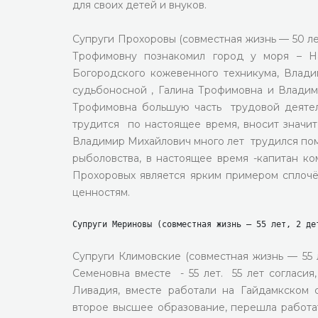
для своих детей и внуков.
Супруги Прохоровы (совместная жизнь — 50 ле
Трофимовну познакомил город у моря – На
Богородского кожевенного техникума, Влади
судьбоносной , Галина Трофимовна и Влади
Трофимовна большую часть трудовой деятель
трудится по настоящее время, вносит значит
Владимир Михайлович много лет трудился пом
рыболовства, в настоящее время -капитан к
Прохоровых является ярким примером сплоч
ценностям.
Супруги Мериновы (совместная жизнь — 55 лет, 2 де
Супруги Климовские (совместная жизнь — 55 
Семеновна вместе - 55 лет. 55 лет согласия
Ливадия, вместе работали на Гайдамкском 
второе высшее образование, перешла работ