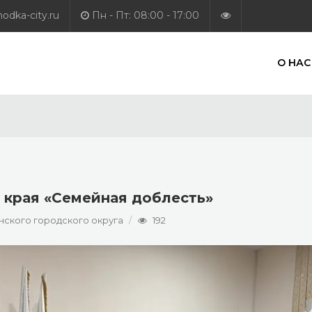
dka-city.ru
Пн - Пт: 08:00 - 17:00
О НАС
 края «Семейная доблесть»
ского городского округа
192