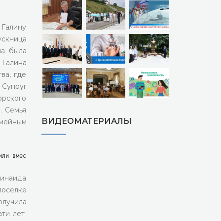
 Галину
ускница
ча была
 Галина
ва, где
 Супруг
орского
. Семья
ВИДЕОМАТЕРИАЛЫ
емейным
или вместе пятьдесят пять счастливых лет. Их семья основана на в
Зинаида
поселке
олучила
ати лет