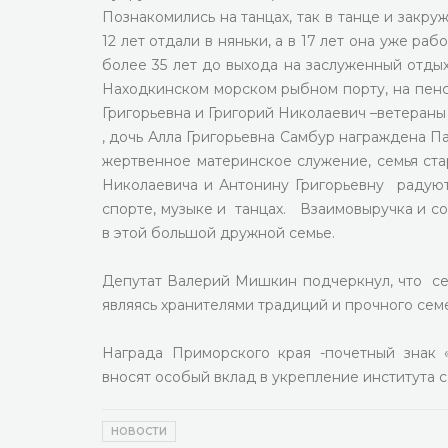
Познакомились на танцах, так в танце и закру
12 лет отдали в няньки, а в 17 лет она уже р
более 35 лет до выхода на заслуженный отды
Находкинском морском рыбном порту, на пенси
Григорьевна и Григорий Николаевич –ветераны 
, дочь Алла Григорьевна Самбур награждена 
жертвенное материнское служение, семья ста
Николаевича и Антонину Григорьевну радуют
спорте, музыке и танцах. Взаимовыручка и с
в этой большой дружной семье.
Депутат Валерий Мишкин подчеркнул, что се
являясь хранителями традиций и прочного сем
Награда Приморского края -почетный знак 
вносят особый вклад в укрепление института с
НОВОСТИ