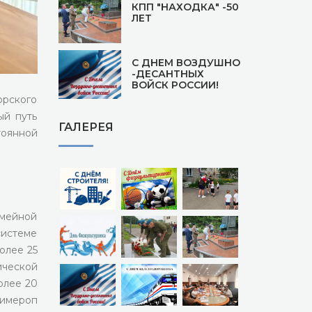
КПП "НАХОДКА" -50
ЛЕТ
С ДНЕМ ВОЗДУШНО
-ДЕСАНТНЫХ
ВОЙСК РОССИИ!
орского
ый путь
ГАЛЕРЕЯ
тоянной
емейной
системе
олее 25
ической
олее 20
римероп