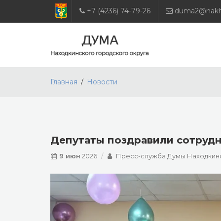
+7 (4236) 74-79-26
duma2@nakho
Главная
Новости
Депутаты поздравили сотруд
9 июн
2026
Пресс-служба Думы Находкинс