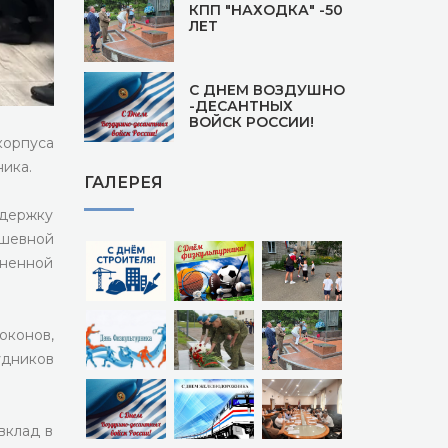
КПП "НАХОДКА" -50
ЛЕТ
С ДНЕМ ВОЗДУШНО
-ДЕСАНТНЫХ
ВОЙСК РОССИИ!
орпуса
ика.
ГАЛЕРЕЯ
ддержку
ушевной
зненной
оконов,
дников
вклад в