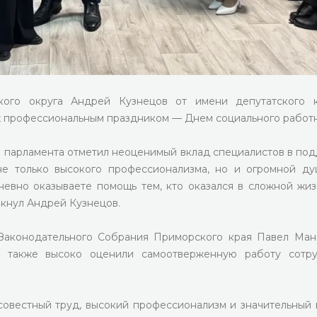
кого округа Андрей Кузнецов от имени депутатского к
х профессиональным праздником — Днем социального работн
о парламента отметил неоценимый вклад специалистов в по
е только высокого профессионализма, но и огромной д
невно оказываете помощь тем, кто оказался в сложной жи
ркнул Андрей Кузнецов.
Законодательного Собрания Приморского края Павел Ман
 также высоко оценили самоотверженную работу сотру
овестный труд, высокий профессионализм и значительный 