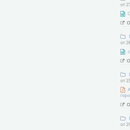
от 2
С
О
П
от 2
с
О
П
от 2
А
горо
О
П
от 2