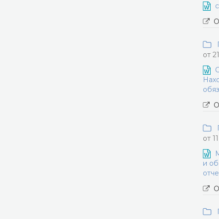
с
О
П
от 2
О
Нахо
обяз
О
П
от 1
М
и об
отче
О
П