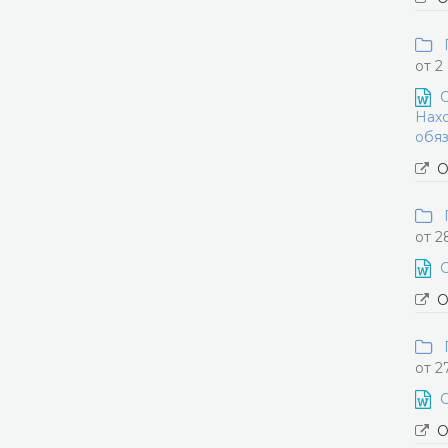
П
от 2
О
Нахо
обяз
О
П
от 2
С
О
П
от 2
С
О