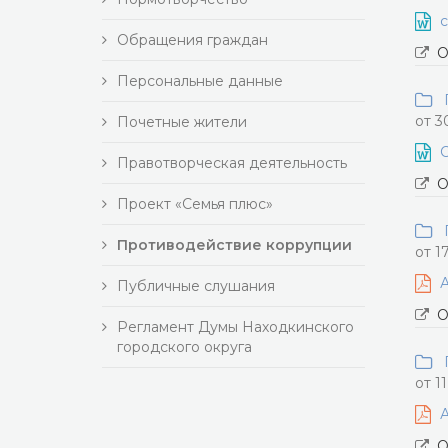
с
Обращения граждан
О
Персональные данные
П
от 3
Почетные жители
С
Правотворческая деятельность
О
Проект «Семья плюс»
П
Противодействие коррупции
от 1
А
Публичные слушания
О
Регламент Думы Находкинского
городского округа
П
от 1
А
О