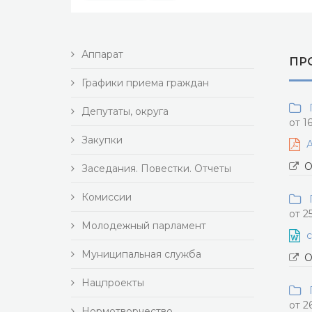
Аппарат
ПР
Графики приема граждан
П
Депутаты, округа
от 1
Закупки
А
О
Заседания. Повестки. Отчеты
Комиссии
П
от 2
Молодежный парламент
с
Муниципальная служба
О
Нацпроекты
П
от 2
Нормотворчество