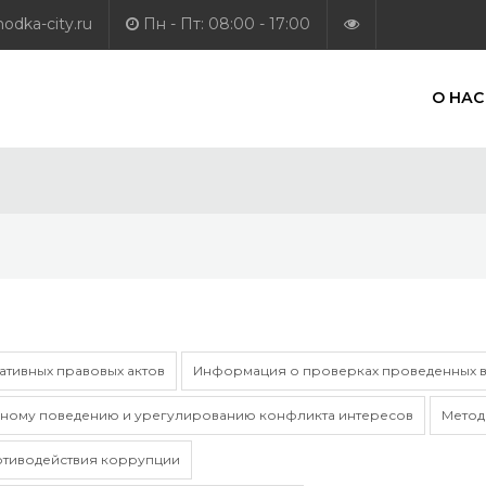
dka-city.ru
Пн - Пт: 08:00 - 17:00
О НАС
тивных правовых актов
Информация о проверках проведенных в
ному поведению и урегулированию конфликта интересов
Метод
отиводействия коррупции