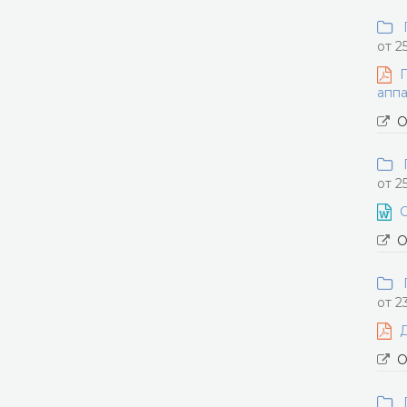
П
от 2
П
аппа
О
П
от 2
С
О
П
от 2
Д
О
П