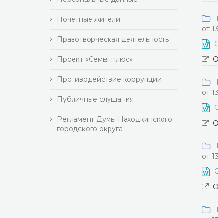
Н
Почетные жители
от 1
Правотворческая деятельность
О
Проект «Семья плюс»
О
Противодействие коррупции
Н
от 1
Публичные слушания
О
Регламент Думы Находкинского
О
городского округа
Н
от 1
О
О
Н