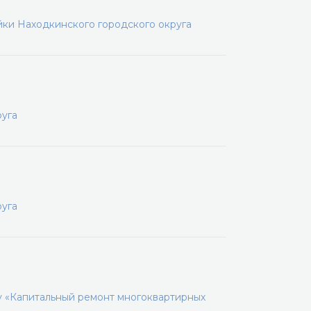
йки Находкинского городского округа
руга
руга
 «Капитальный ремонт многоквартирных