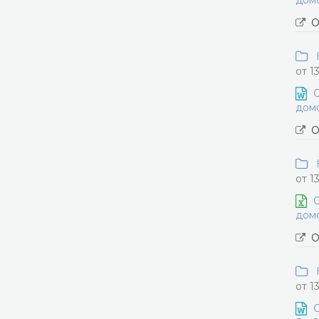
домо
О
Н
от 1
О
домо
О
Н
от 1
О
домо
О
Н
от 1
О