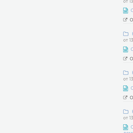
от 1
О
О
Н
от 1
О
О
Н
от 1
О
О
Н
от 1
О