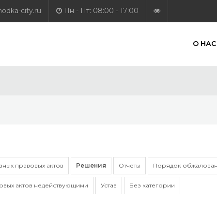
dka-city.ru
Пн - Пт: 08:00 - 17:00
О НАС
ных правовых актов
Решения
Отчеты
Порядок обжалован
овых актов недействующими
Устав
Без категории