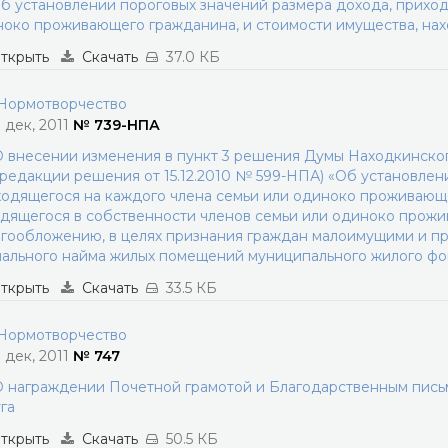
б установлении пороговых значений размера дохода, приход
око проживающего гражданина, и стоимости имущества, на
ткрыть
Скачать
37.0 КБ
ормотворчество
3 дек, 2011
№ 739-НПА
 внесении изменения в пункт 3 решения Думы Находкинского
 редакции решения от 15.12.2010 № 599-НПА) «Об установлен
одящегося на каждого члена семьи или одиноко проживающе
дящегося в собственности членов семьи или одиноко прож
гообложению, в целях признания граждан малоимущими и п
ального найма жилых помещений муниципального жилого фо
ткрыть
Скачать
33.5 КБ
ормотворчество
3 дек, 2011
№ 747
 награждении Почетной грамотой и Благодарственным пись
га
ткрыть
Скачать
50.5 КБ