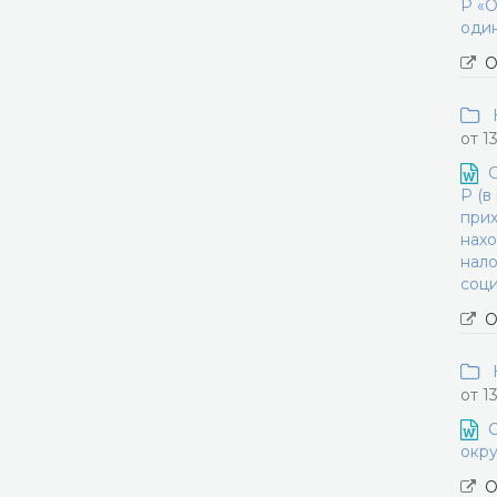
Р «О
один
О
Н
от 1
О
Р (в
прих
нахо
нало
соци
О
Н
от 1
О
окру
О