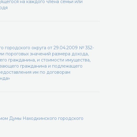
ящегося на каждого члена семьи или
ходя
 городского округа от 29.04.2009 № 352-
ии пороговых значений размера дохода,
го гражданина, и стоимости имущества,
ивающего гражданина и подлежащего
редоставления им по договорам
нда»
мом Думы Находкинского городского