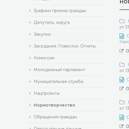
НО
Графики приема граждан
Н
Депутаты, округа
от 3
Закупки
О
Нахо
Заседания. Повестки. Отчеты
О
Комиссии
Н
Молодежный парламент
от 1
О
Муниципальная служба
О
Нацпроекты
Н
Нормотворчество
от 1
Обращения граждан
О
О
Персональные данные