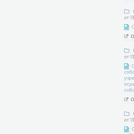
Н
от 1
О
О
Н
от 1
О
собс
учре
осущ
собс
О
Н
от 1
О