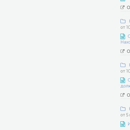
О
Н
от 1
О
Нахо
О
Н
от 1
О
долж
О
Н
от 5
И