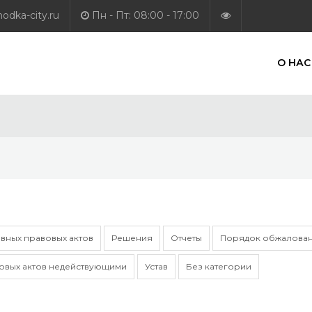
dka-city.ru
Пн - Пт: 08:00 - 17:00
О НАС
вных правовых актов
Решения
Отчеты
Порядок обжалован
овых актов недействующими
Устав
Без категории