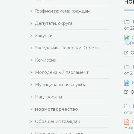
НО
Графики приема граждан
Н
Депутаты, округа
от 2
Закупки
ГОР
Заседания. Повестки. Отчеты
О
Комиссии
Н
Молодежный парламент
от 2
Муниципальная служба
О
Нацпроекты
Н
Нормотворчество
от 2
Обращения граждан
Р
Нахо
Персональные данные