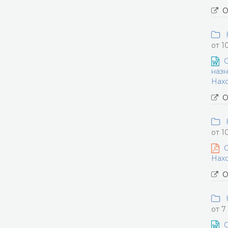
О
Н
от 1
О
назн
Нахо
О
Н
от 1
О
Нахо
О
Н
от 7
О