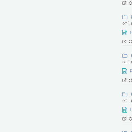
О
Н
от 1
О
Н
от 1
О
Н
от 1
О