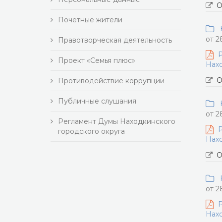
О
Почетные жители
Н
от 2
Правотворческая деятельность
Р
Проект «Семья плюс»
Нахо
О
Противодействие коррупции
Публичные слушания
Н
от 2
Регламент Думы Находкинского
Р
городского округа
Нахо
О
Н
от 2
Р
Нахо