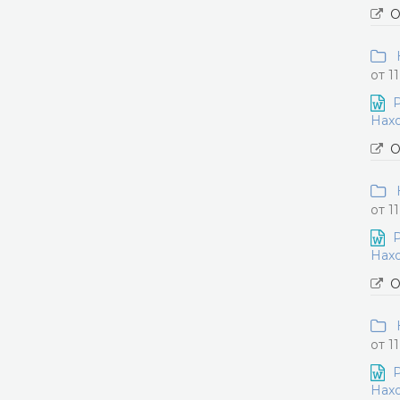
О
Н
от 1
Р
Нахо
О
Н
от 1
Р
Нахо
О
Н
от 1
Р
Нахо