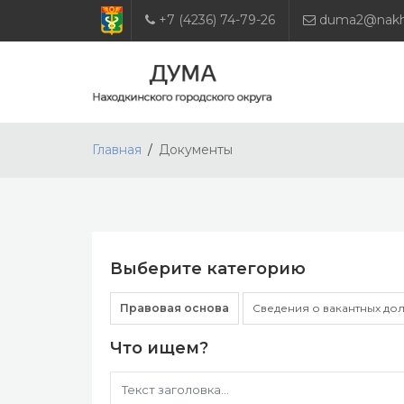
+7 (4236) 74-79-26
duma2@nakho
Главная
Документы
Выберите категорию
Правовая основа
Сведения о вакантных до
Что ищем?