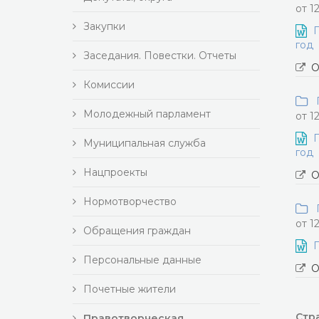
от 1
Закупки
П
год
Заседания. Повестки. Отчеты
О
Комиссии
П
Молодежный парламент
от 1
П
Муниципальная служба
год
Нацпроекты
О
Нормотворчество
П
от 1
Обращения граждан
П
Персональные данные
О
Почетные жители
Стра
Правотворческая