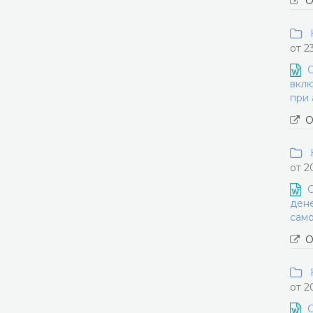
О
Н
от 2
О
вклю
при 
О
Н
от 2
О
дене
само
О
Н
от 2
О