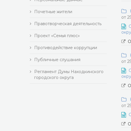
Н
Почетные жители
от 2
Правотворческая деятельность
О
окру
Проект «Семья плюс»
О
Противодействие коррупции
Н
Публичные слушания
от 2
О
Регламент Думы Находкинского
окру
городского округа
О
Н
от 2
О
О