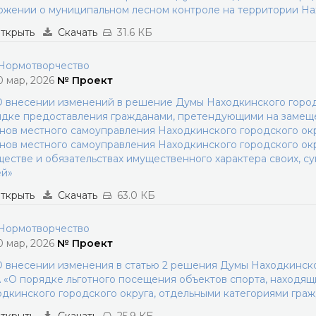
жении о муниципальном лесном контроле на территории Нах
ткрыть
Скачать
31.6 КБ
ормотворчество
0 мар, 2026
№ Проект
 внесении изменений в решение Думы Находкинского городс
ядке предоставления гражданами, претендующими на замещ
нов местного самоуправления Находкинского городского ок
нов местного самоуправления Находкинского городского окр
естве и обязательствах имущественного характера своих, су
ей»
ткрыть
Скачать
63.0 КБ
ормотворчество
0 мар, 2026
№ Проект
 внесении изменения в статью 2 решения Думы Находкинског
«О порядке льготного посещения объектов спорта, находящ
дкинского городского округа, отдельными категориями гра