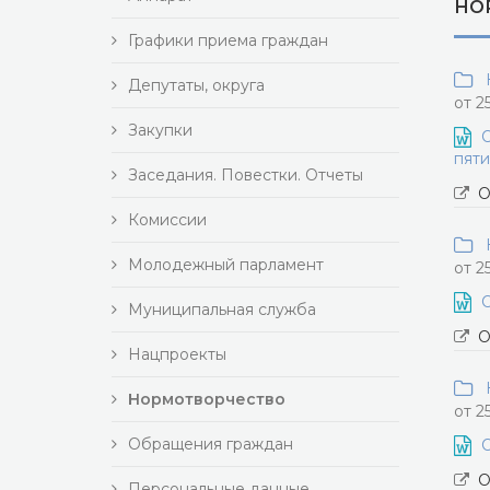
НО
Графики приема граждан
Н
Депутаты, округа
от 2
Закупки
О
пяти
Заседания. Повестки. Отчеты
О
Комиссии
Н
Молодежный парламент
от 2
О
Муниципальная служба
О
Нацпроекты
Н
Нормотворчество
от 2
Обращения граждан
О
О
Персональные данные