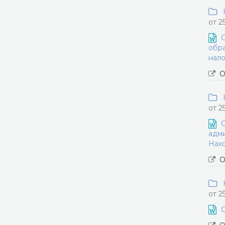
Н
от 2
О
обра
нало
О
Н
от 2
О
адми
Нахо
О
Н
от 2
О