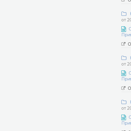
О
Н
от 2
О
Прим
О
Н
от 2
О
Прим
О
Н
от 2
О
Прим