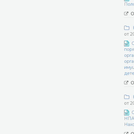
Поло
О
Н
от 2
О
пор
орга
орга
имущ
дет
О
Н
от 2
О
НПА 
Нахо