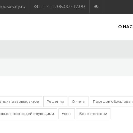
dka-city.ru
Пн - Пт: 08:00 - 17:00
О НАС
ных правовых актов
Решения
Отчеты
Порядок обжаловани
овых актов недействующими
Устав
Без категории