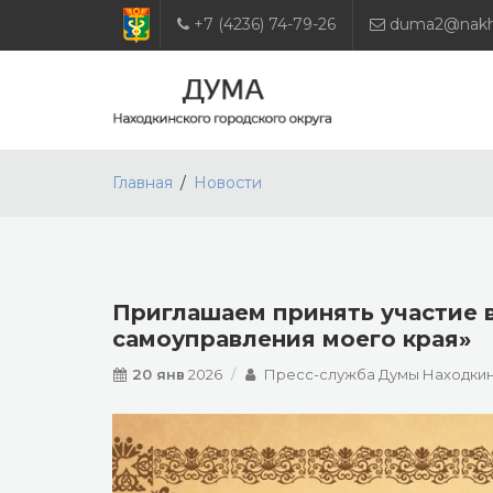
+7 (4236) 74-79-26
duma2@nakho
Главная
Новости
Приглашаем принять участие 
самоуправления моего края»
20 янв
2026
Пресс-служба Думы Находкин