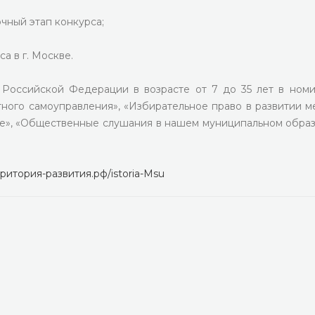
аочный этап конкурса;
са в г. Москве.
 Российской Федерации в возрасте от 7 до 35 лет в номи
ного самоуправления», «Избирательное право в развитии м
ее», «Общественные слушания в нашем муниципальном обра
рритория-развития.рф/istoria-Msu