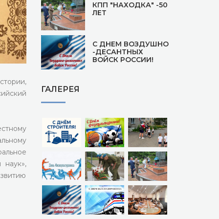
КПП "НАХОДКА" -50
ЛЕТ
С ДНЕМ ВОЗДУШНО
-ДЕСАНТНЫХ
ВОЙСК РОССИИ!
стории,
ГАЛЕРЕЯ
сийский
естному
альному
альное
 наук»,
азвитию