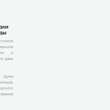
дки
еды
стоялся
венной
асти и
ть дань
ь Думы
нецов,
одского
теранов