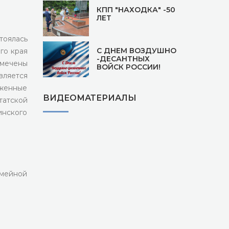
КПП "НАХОДКА" -50
ЛЕТ
оялась
С ДНЕМ ВОЗДУШНО
го края
-ДЕСАНТНЫХ
мечены
ВОЙСК РОССИИ!
ляется
женные
ВИДЕОМАТЕРИАЛЫ
атской
нского
.
емейной