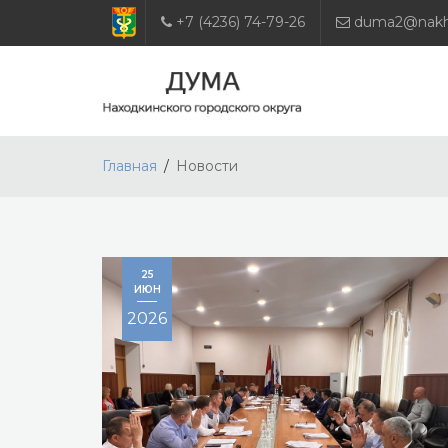
+7 (4236) 74-79-26
duma2@nakho
Главная
Новости
25
ИЮН
2026