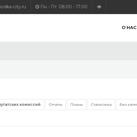
dka-city.ru
Пн - Пт: 08:00 - 17:00
О НАС
путатских комиссий
Отчеты
Планы
Статистика
Без кат