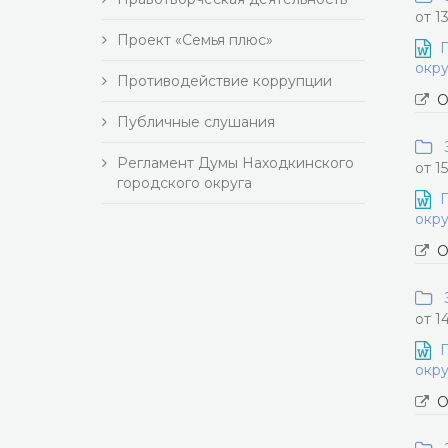
от 1
Проект «Семья плюс»
П
окру
Противодействие коррупции
О
Публичные слушания
З
Регламент Думы Находкинского
от 1
городского округа
П
окру
О
З
от 1
П
окру
О