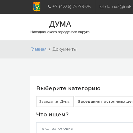
+7 (4236) 74-79-26
duma2@nakho
Главная
Документы
Выберите категорию
Заседания Думы
Заседания постоянных де
Что ищем?