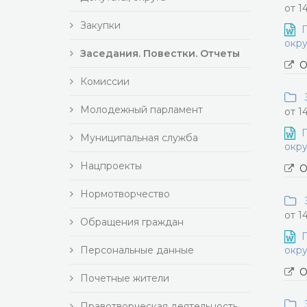
от 1
Закупки
П
окру
Заседания. Повестки. Отчеты
О
Комиссии
З
Молодежный парламент
от 1
П
Муниципальная служба
окру
Нацпроекты
О
Нормотворчество
З
от 1
Обращения граждан
П
Персональные данные
окру
О
Почетные жители
З
Правотворческая деятельность