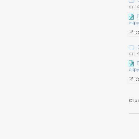
З
от 1
П
окру
О
З
от 1
П
окру
О
Стра