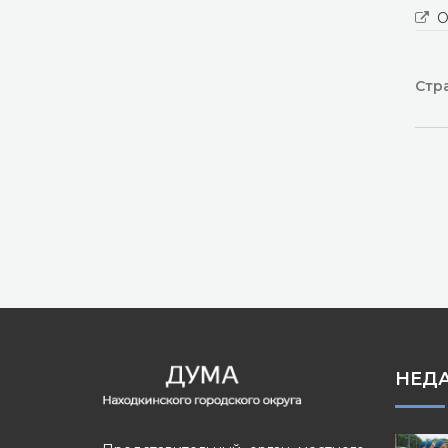
О
Стра
НЕД