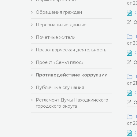
от 2
Обращения граждан
С
О
Персональные данные
П
Почетные жители
от 3
Правотворческая деятельность
С
Проект «Семья плюс»
О
Противодействие коррупции
П
от 2
Публичные слушания
С
Регламент Думы Находкинского
О
городского округа
П
от 2
С