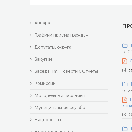
Аппарат
ПР
Графики приема граждан
П
Депутаты, округа
от 2
Закупки
Д
О
Заседания. Повестки. Отчеты
Комиссии
П
от 2
Молодежный парламент
П
аппа
Муниципальная служба
О
Нацпроекты
П
Нормотворчество