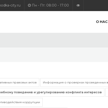
dka-city.ru
Пн - Пт: 08:00 - 17:00
О НАС
тивных правовых актов
Информация о проверках проведенных в
жебному поведению и урегулированию конфликта интересов
отиводействия коррупции