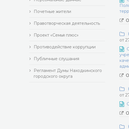
Поло
тер
Почетные жители
О
Правотворческая деятельность
Н
Проект «Семья плюс»
от 2
Противодействие коррупции
О
учре
Публичные слушания
каче
адми
Регламент Думы Находкинского
О
городского округа
Н
от 2
О
О
Н