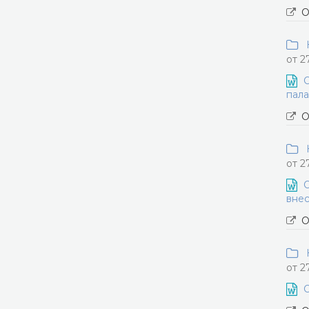
О
Н
от 2
О
пала
О
Н
от 2
О
внес
О
Н
от 2
О