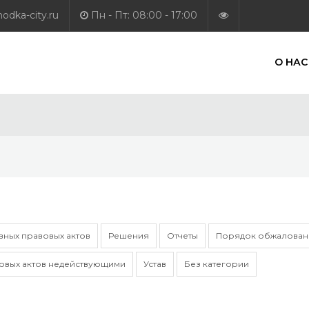
dka-city.ru
Пн - Пт: 08:00 - 17:00
О НАС
ных правовых актов
Решения
Отчеты
Порядок обжаловани
овых актов недействующими
Устав
Без категории