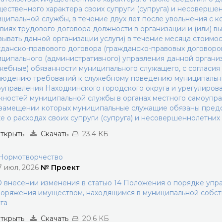
ественного характера своих супруги (супруга) и несоверше
ципальной службы, в течение двух лет после увольнения с 
виях трудового договора должности в организации и (или) в
зывать данной организации услуги) в течение месяца стоимос
данско-правового договора (гражданско-правовых договоров
ципального (административного) управления данной органи
жебные) обязанности муниципального служащего, с согласи
людению требований к служебному поведению муниципальны
управления Находкинского городского округа и урегулиров
ностей муниципальной службы в органах местного самоупра
замещении которых муниципальные служащие обязаны предст
е о расходах своих супруги (супруга) и несовершеннолетних
ткрыть
Скачать
23.4 КБ
ормотворчество
7 июл, 2026
№ Проект
 внесении изменения в статью 14 Положения о порядке упра
оряжения имуществом, находящимся в муниципальной собст
га
ткрыть
Скачать
20.6 КБ