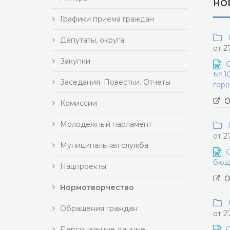
НО
Графики приема граждан
Н
Депутаты, округа
от 2
Закупки
О
№ 1
Заседания. Повестки. Отчеты
горо
О
Комиссии
Молодежный парламент
Н
от 2
Муниципальная служба
О
бюдж
Нацпроекты
О
Нормотворчество
Н
Обращения граждан
от 2
Персональные данные
О