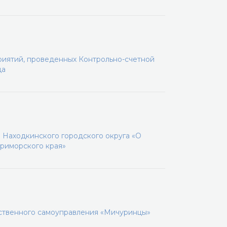
приятий, проведенных Контрольно-счетной
да
 Находкинского городского округа «О
Приморского края»
ственного самоуправления «Мичуринцы»