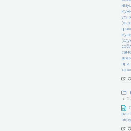
имущ
муни
усло
(ока
граж
муни
(слу
соб
само
долж
при 
такж
О
Н
от 2
О
расп
окру
О