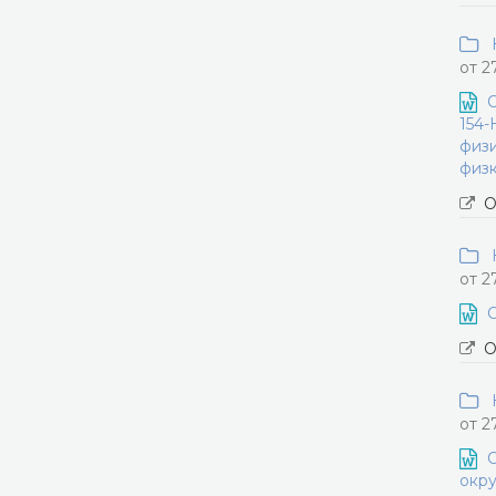
Н
от 2
О
154-
физи
физк
О
Н
от 2
О
О
Н
от 2
О
окру