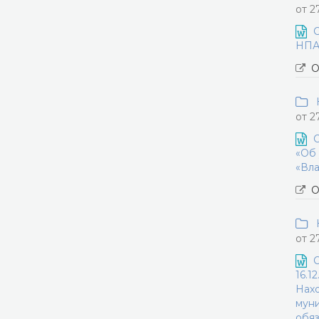
от 2
О
НПА 
О
Н
от 2
О
«Об 
«Вла
О
Н
от 2
О
16.1
Нахо
муни
обяз