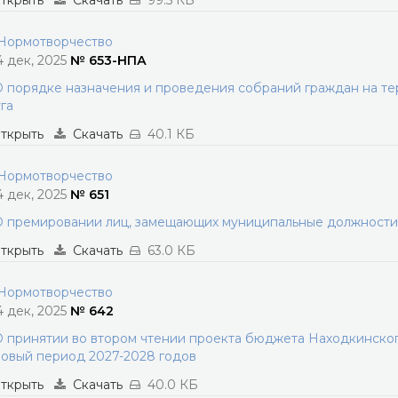
ткрыть
Скачать
99.5 КБ
ормотворчество
4 дек, 2025
№ 653-НПА
 порядке назначения и проведения собраний граждан на т
га
ткрыть
Скачать
40.1 КБ
ормотворчество
4 дек, 2025
№ 651
 премировании лиц, замещающих муниципальные должности
ткрыть
Скачать
63.0 КБ
ормотворчество
4 дек, 2025
№ 642
 принятии во втором чтении проекта бюджета Находкинского
овый период 2027-2028 годов
ткрыть
Скачать
40.0 КБ