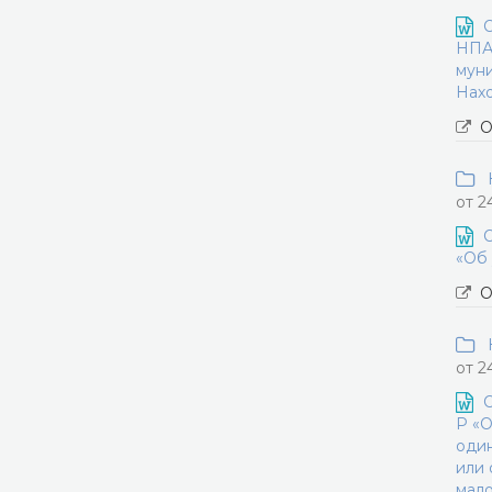
О
НПА
муни
Нахо
О
Н
от 2
О
«Об 
О
Н
от 2
О
Р «О
один
или 
мало