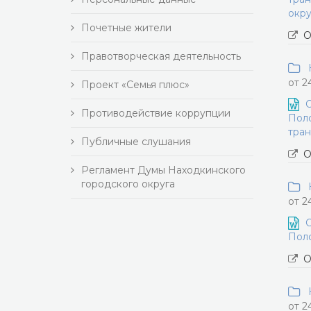
окру
Почетные жители
О
Правотворческая деятельность
Н
от 2
Проект «Семья плюс»
О
Противодействие коррупции
Поло
тран
Публичные слушания
О
Регламент Думы Находкинского
городского округа
Н
от 2
О
Поло
О
Н
от 2