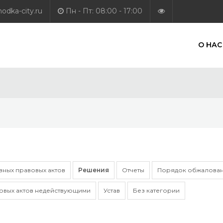
dka-city.ru
Пн - Пт: 08:00 - 17:00
О НАС
ных правовых актов
Решения
Отчеты
Порядок обжалован
овых актов недействующими
Устав
Без категории