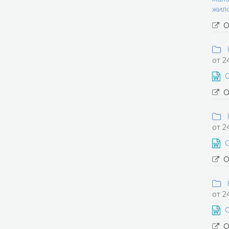
жил
О
Н
от 2
О
О
Н
от 2
О
О
Н
от 2
О
О