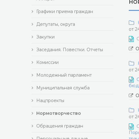
НО
Графики приема граждан
Н
Депутаты, округа
от 2
Закупки
О
О
Заседания. Повестки. Отчеты
Комиссии
Н
от 2
Молодежный парламент
О
бюдж
Муниципальная служба
О
Нацпроекты
Н
Нормотворчество
от 2
Обращения граждан
О
Поря
Персональные данные
тран