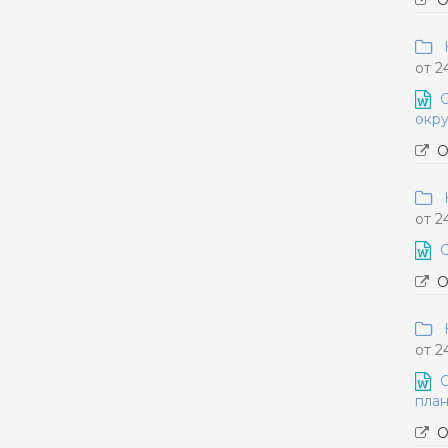
О
Н
от 2
О
окру
О
Н
от 2
О
О
Н
от 2
О
план
О