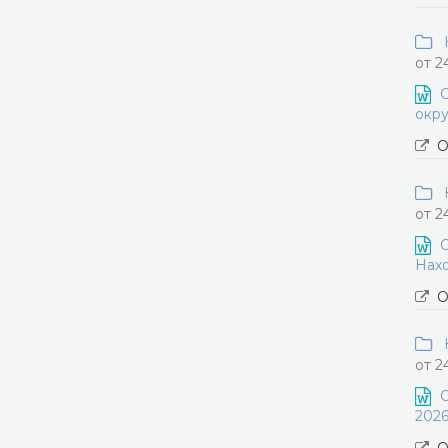
Н
от 2
О
окру
О
Н
от 2
О
Нахо
О
Н
от 2
О
2026