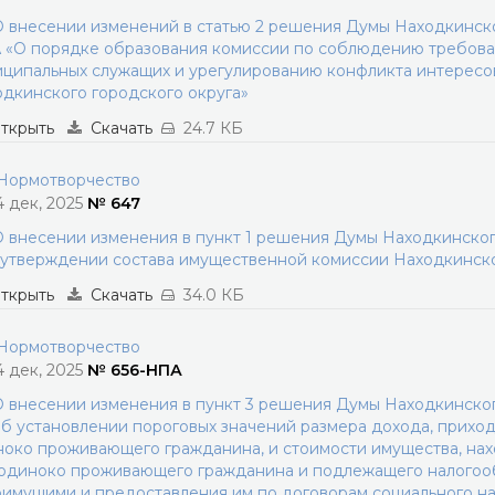
 внесении изменений в статью 2 решения Думы Находкинског
 «О порядке образования комиссии по соблюдению требов
ципальных служащих и урегулированию конфликта интересов
дкинского городского округа»
ткрыть
Скачать
24.7 КБ
ормотворчество
4 дек, 2025
№ 647
 внесении изменения в пункт 1 решения Думы Находкинского
утверждении состава имущественной комиссии Находкинско
ткрыть
Скачать
34.0 КБ
ормотворчество
4 дек, 2025
№ 656-НПА
 внесении изменения в пункт 3 решения Думы Находкинского
б установлении пороговых значений размера дохода, приход
око проживающего гражданина, и стоимости имущества, нах
одиноко проживающего гражданина и подлежащего налогооб
имущими и предоставления им по договорам социального н