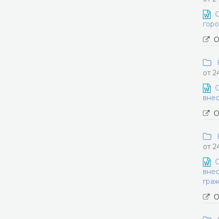
О
горо
О
Н
от 2
О
внес
О
Н
от 2
О
внес
граж
О