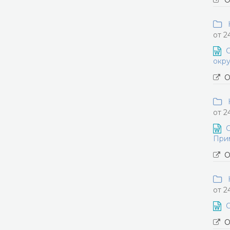
О
Н
от 2
О
окру
О
Н
от 2
О
Прим
О
Н
от 2
О
О