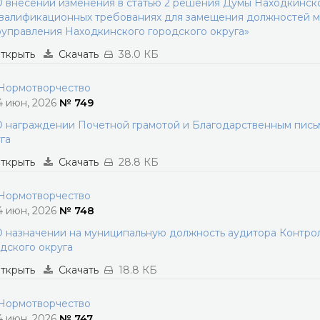
 внесении изменения в статью 2 решения Думы Находкинског
валификационных требованиях для замещения должностей м
управления Находкинского городского округа»
ткрыть
Скачать
38.0 КБ
ормотворчество
4 июн, 2026
№ 749
 награждении Почетной грамотой и Благодарственным пись
га
ткрыть
Скачать
28.8 КБ
ормотворчество
4 июн, 2026
№ 748
 назначении на муниципальную должность аудитора Контро
дского округа
ткрыть
Скачать
18.8 КБ
ормотворчество
4 июн, 2026
№ 747