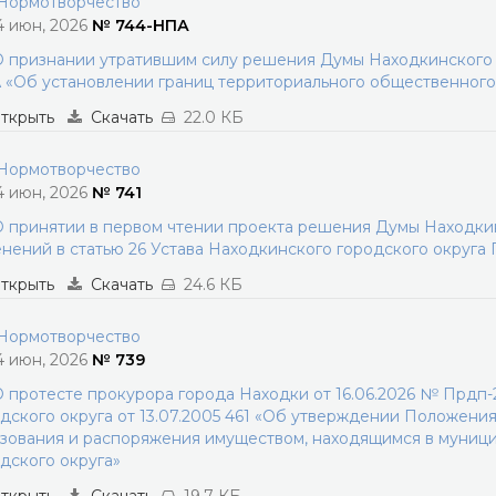
ормотворчество
4 июн, 2026
№ 744-НПА
 признании утратившим силу решения Думы Находкинского г
«Об установлении границ территориального общественног
ткрыть
Скачать
22.0 КБ
ормотворчество
4 июн, 2026
№ 741
 принятии в первом чтении проекта решения Думы Находкин
нений в статью 26 Устава Находкинского городского округа
ткрыть
Скачать
24.6 КБ
ормотворчество
4 июн, 2026
№ 739
 протесте прокурора города Находки от 16.06.2026 № Прдп
дского округа от 13.07.2005 461 «Об утверждении Положения
зования и распоряжения имуществом, находящимся в муниц
дского округа»