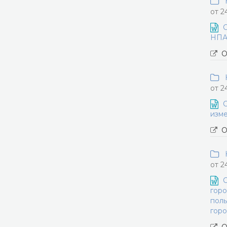
Н
от 2
О
НПА 
О
Н
от 2
О
изме
О
Н
от 2
О
горо
поль
горо