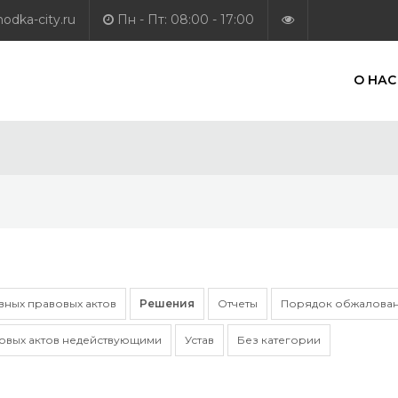
dka-city.ru
Пн - Пт: 08:00 - 17:00
О НАС
ных правовых актов
Решения
Отчеты
Порядок обжалован
овых актов недействующими
Устав
Без категории