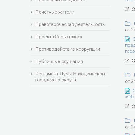
О
Почетные жители
Н
Правотворческая деятельность
от 2
Проект «Семья плюс»
О
пред
Противодействие коррупции
горо
О
Публичные слушания
Регламент Думы Находкинского
Н
городского округа
от 2
О
«Об 
О
Н
от 2