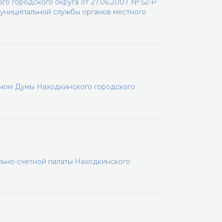
о городского округа от 27.06.2007 № 52-Р
униципальной службы органов местного
мом Думы Находкинского городского
льно-счетной палаты Находкинского