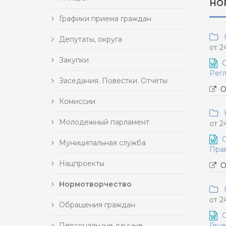
НО
Графики приема граждан
Н
Депутаты, округа
от 2
Закупки
О
Регл
Заседания. Повестки. Отчеты
О
Комиссии
Н
Молодежный парламент
от 2
О
Муниципальная служба
Прав
Нацпроекты
О
Нормотворчество
Н
от 2
Обращения граждан
О
Персональные данные
Гене