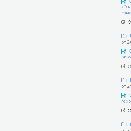
О
«О к
само
О
Н
от 2
О
окру
О
Н
от 2
О
горо
О
Н
от 2