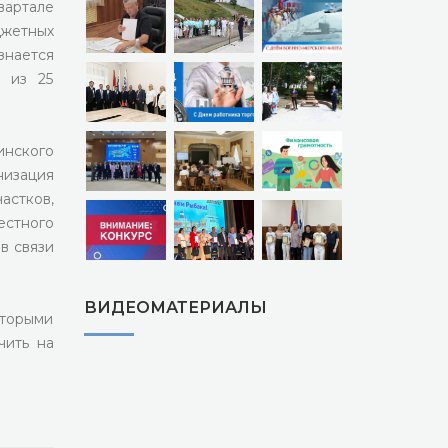
вартале
джетных
знается
л из 25
нского
низация
астков,
естного
в связи
ВИДЕОМАТЕРИАЛЫ
оторыми
чить на