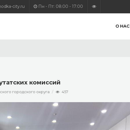
dka-city.ru
Пн - Пт: 08:00 - 17:00
О НАС
утатских комиссий
кого городского округа
457