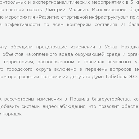
онтрольных и экспертноаналитических мероприятиях в 3 к
но-счетной палаты Дмитрий Малявин. Использование бю
цию мероприятия «Развитие спортивной инфраструктуры» при
а эффективности по всем критериям составила 21 бал
нту обсудили предстоящие изменения в Устав Находки
я объектов накопленного вреда окружающей среде и орга
 территориям, расположенным в границах земельных уч
го городского округа включено в перечень вопросов м
ном прекращении полномочий депутата Думы Габибова Э.О. 
 рассмотрены изменения в Правила благоустройства, к
добавить системы видеонаблюдения, что позволит обеспе
и порядок