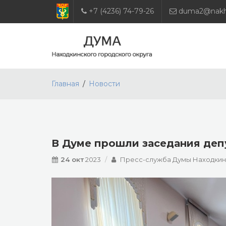
+7 (4236) 74-79-26
duma2@nakho
Главная
Новости
В Думе прошли заседания деп
24 окт
2023
Пресс-служба Думы Находкинс