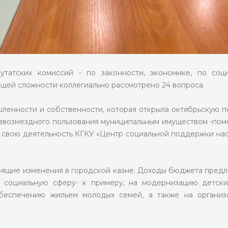
утатских комиссий - по законности, экономике, по соц
общей сложности коллегиально рассмотрено 24 вопроса.
ленности и собственности, которая открыла октябрьскую п
езвозмездного пользования муниципальным имуществом -по
ит свою деятельность КГКУ «Центр социальной поддержки на
ящие изменения в городской казне. Доходы бюджета предл
а социальную сферу- к примеру, на модернизацию детск
обеспечению жильем молодых семей, а также на органи