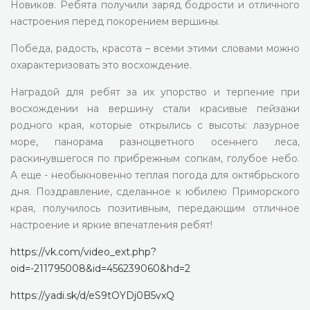
Новиков. Ребята получили заряд бодрости и отличного
настроения перед покорением вершины.
Победа, радость, красота – всеми этими словами можно
охарактеризовать это восхождение.
Наградой для ребят за их упорство и терпение при
восхождении на вершину стали красивые пейзажи
родного края, которые открылись с высоты: лазурное
море, панорама разноцветного осеннего леса,
раскинувшегося по прибрежным сопкам, голубое небо.
А еще - необыкновенно теплая погода для октябрьского
дня. Поздравление, сделанное к юбилею Приморского
края, получилось позитивным, передающим отличное
настроение и яркие впечатления ребят!
https://vk.com/video_ext.php?
oid=-211795008&id=456239060&hd=2
https://yadi.sk/d/eS9tOYDj0B5vxQ