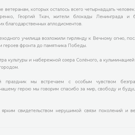
ветеранам, которых осталось всего четырнадцать человек
тренко, Георгий Ткач, жители блокады Ленинграда и 
их благодарственных аплодисментов.
еходного училища возложили гирлянду к Вечному огню, пос
и героев фронта до памятника Победы.
а культуры и набережной озера Солёного, а кульминацией
городом.
ый праздник мы встречаем с особым чувством безгра
нашему герою мы говорим спасибо за мир, свободу и буду
 ярким свидетельством нерушимой связи поколений и в