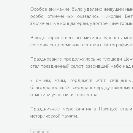
Особое внимание было уделено живущим ныне 
особо отмеченных оказались Николай Ве
заключённые концлагерей, удостоенные громк
В ходе торжественного митинга курсанты мор
состоялась церемония шествия с фотографиям
Празднование продолжилось на площади Центр
стал праздничный салют, озаривший небо над 
«Помним, чтим, гордимся! Этот священн
благодарности. От сердца к сердцу каждому 
отметили участники торжества.
Праздничные мероприятия в Находке стали
исторической памяти.
НОВОСТИ