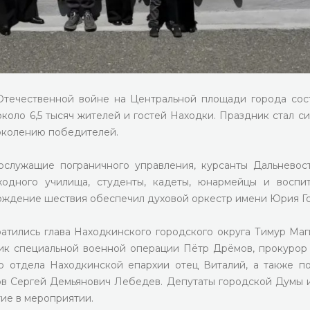
Отечественной войне на Центральной площади города сос
оло 6,5 тысяч жителей и гостей Находки. Праздник стал с
поколению победителей.
ослужащие пограничного управления, курсанты Дальневос
одного училища, студенты, кадеты, юнармейцы и воспи
ождение шествия обеспечил духовой оркестр имени Юрия Го
тились глава Находкинского городского округа Тимур Маг
ик специальной военной операции Пётр Дрёмов, прокурор
о отдела Находкинской епархии отец Виталий, а также п
ов Сергей Демьянович Лебедев. Депутаты городской Думы 
ие в мероприятии.