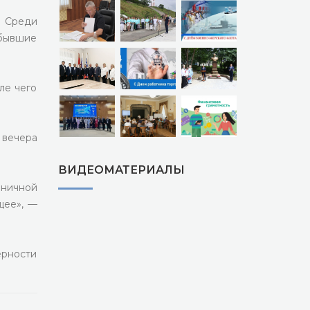
. Среди
бывшие
ле чего
 вечера
ВИДЕОМАТЕРИАЛЫ
ничной
щее», —
ерности