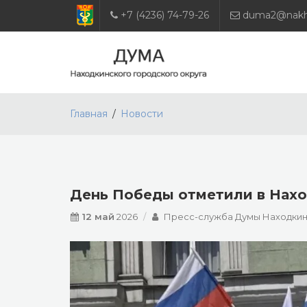
+7 (4236) 74-79-26
duma2@nakho
Главная
Новости
День Победы отметили в Нах
12 май
2026
Пресс-служба Думы Находкин