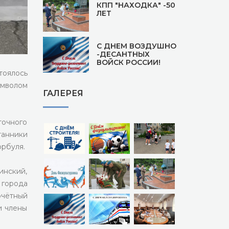
КПП "НАХОДКА" -50
ЛЕТ
С ДНЕМ ВОЗДУШНО
-ДЕСАНТНЫХ
ВОЙСК РОССИИ!
тоялось
имволом
ГАЛЕРЕЯ
точного
танники
рбуля.
инский,
 города
очётный
и члены