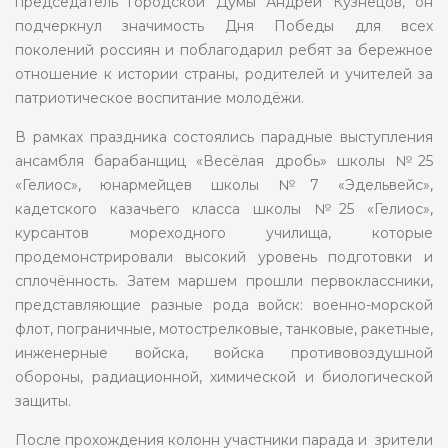
председатель городской Думы Андрей Кузнецов, он
подчеркнул значимость Дня Победы для всех
поколений россиян и поблагодарил ребят за бережное
отношение к истории страны, родителей и учителей за
патриотическое воспитание молодёжи.
В рамках праздника состоялись парадные выступления
ансамбля барабанщиц «Весёлая дробь» школы №25
«Гелиос», юнармейцев школы №7 «Эдельвейс»,
кадетского казачьего класса школы №25 «Гелиос»,
курсантов мореходного училища, которые
продемонстрировали высокий уровень подготовки и
сплочённость. Затем маршем прошли первоклассники,
представляющие разные рода войск: военно-морской
флот, пограничные, мотострелковые, танковые, ракетные,
инженерные войска, войска противовоздушной
обороны, радиационной, химической и биологической
защиты.
После прохождения колонн участники парада и зрители