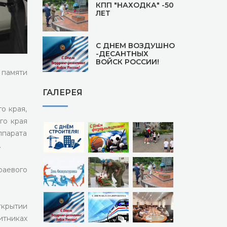
КПП "НАХОДКА" -50
ЛЕТ
С ДНЕМ ВОЗДУШНО
-ДЕСАНТНЫХ
ВОЙСК РОССИИ!
 памяти
ГАЛЕРЕЯ
о края,
го края
парата
.
раевого
ткрытии
итниках