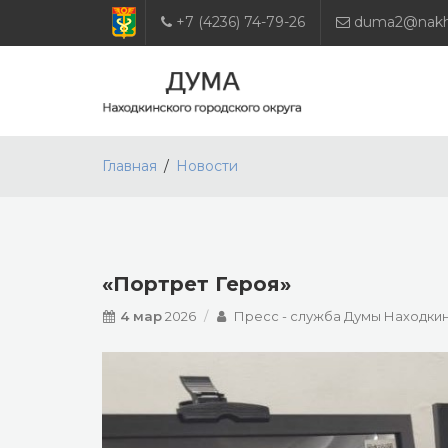
+7 (4236) 74-79-26
duma2@nakho
Главная
Новости
«Портрет Героя»
4 мар
2026
Пресс - служба Думы Находкин