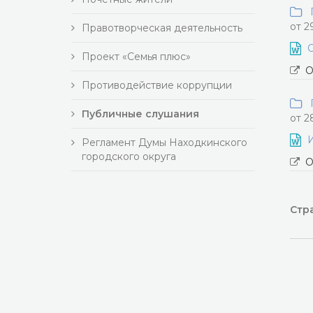
П
от 2
Правотворческая деятельность
О
Проект «Семья плюс»
О
Противодействие коррупции
П
Публичные слушания
от 2
Регламент Думы Находкинского
городского округа
О
Стра