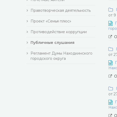
П
Правотворческая деятельность
от 9
Проект «Семья плюс»
П
горо
Противодействие коррупции
О
Публичные слушания
П
Регламент Думы Находкинского
от 2
городского округа
П
Нахо
О
П
от 2
П
Нахо
О