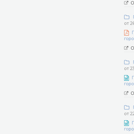
О
П
от 2
П
горо
О
П
от 2
П
горо
О
П
от 2
П
горо