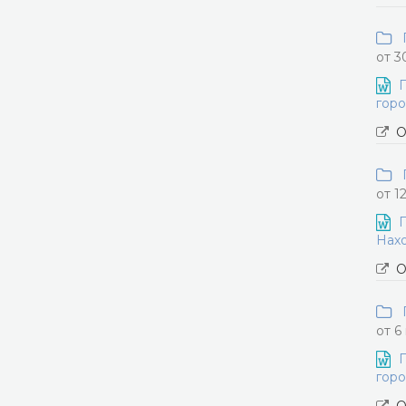
П
от 3
П
горо
О
П
от 1
П
Нахо
О
П
от 6
П
горо