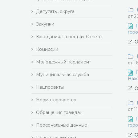
П
Депутаты, округа
от 2
Закупки
П
горо
Заседания. Повестки. Отчеты
О
Комиссии
П
Молодежный парламент
от 1
П
Муниципальная служба
Нахо
Нацпроекты
О
Нормотворчество
П
от 1
Обращения граждан
П
Персональные данные
горо
О
Почетные жители