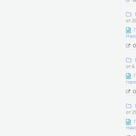
О
П
от 2
П
Нахо
О
П
от 6
П
горо
О
П
от 2
П
Нахо