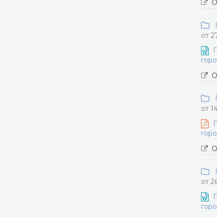
О
П
от 2
П
горо
О
П
от 1
П
горо
О
П
от 2
П
горо