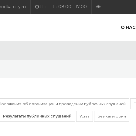
dka-city.ru
Пн - Пт: 08:00 - 17:00
О НАС
Положения об организации и проведении публичных слушаний
П
Результаты публичных слушаний
Устав
Без категории