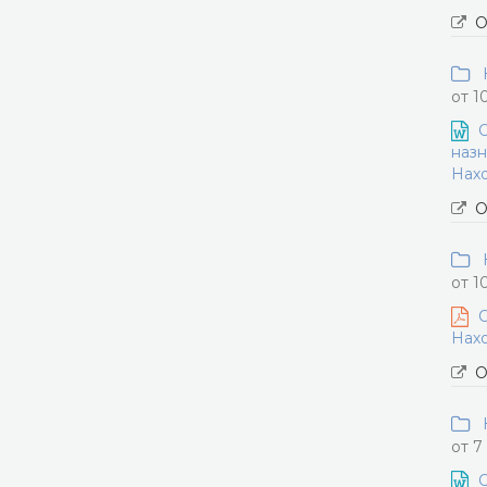
О
Н
от 1
О
назн
Нахо
О
Н
от 1
О
Нахо
О
Н
от 7
О