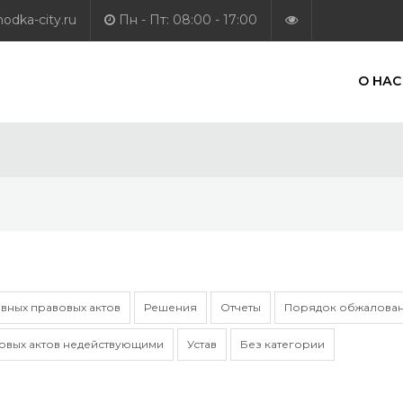
dka-city.ru
Пн - Пт: 08:00 - 17:00
О НАС
вных правовых актов
Решения
Отчеты
Порядок обжалован
овых актов недействующими
Устав
Без категории