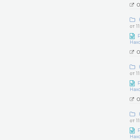
О
Н
от 1
Р
Нахо
О
Н
от 1
Р
Нахо
О
Н
от 1
Р
Нахо