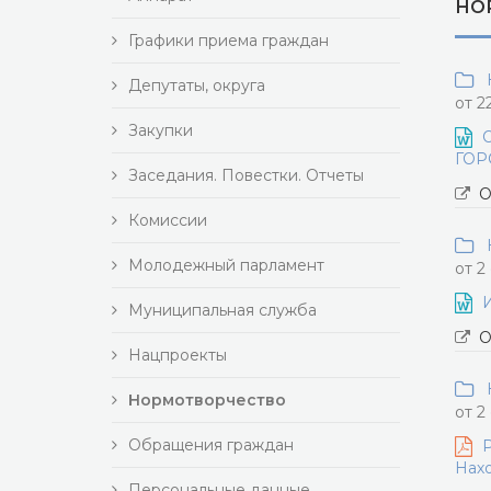
НО
Графики приема граждан
Н
Депутаты, округа
от 2
Закупки
ГОР
Заседания. Повестки. Отчеты
О
Комиссии
Н
Молодежный парламент
от 2
Муниципальная служба
О
Нацпроекты
Н
Нормотворчество
от 2
Обращения граждан
Р
Нахо
Персональные данные