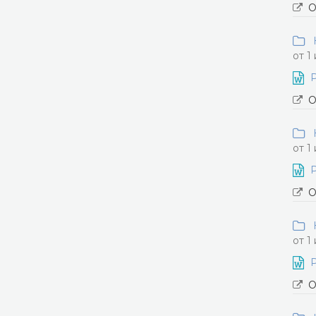
О
Н
от 1
О
Н
от 1
О
Н
от 1
О