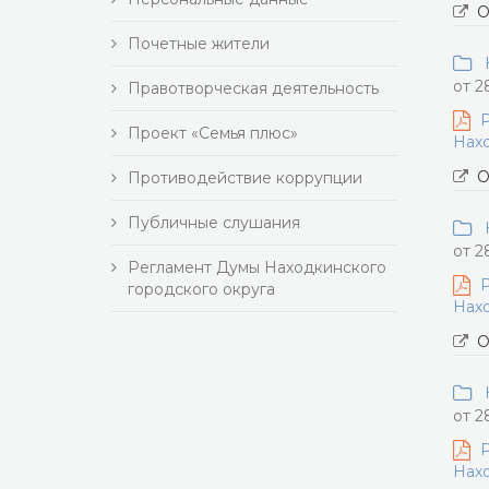
О
Почетные жители
Н
от 2
Правотворческая деятельность
Р
Проект «Семья плюс»
Нахо
О
Противодействие коррупции
Публичные слушания
Н
от 2
Регламент Думы Находкинского
Р
городского округа
Нахо
О
Н
от 2
Р
Нахо