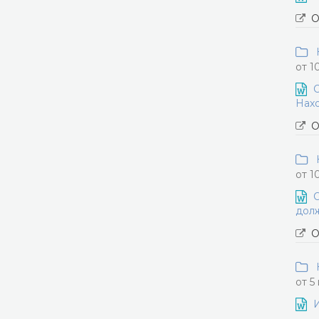
О
Н
от 1
О
Нахо
О
Н
от 1
О
долж
О
Н
от 5
И