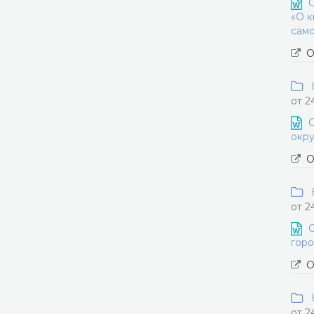
О
«О к
само
О
Н
от 2
О
окру
О
Н
от 2
О
горо
О
Н
от 2