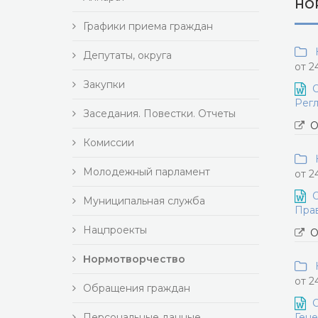
НО
Графики приема граждан
Н
Депутаты, округа
от 2
Закупки
О
Регл
Заседания. Повестки. Отчеты
О
Комиссии
Н
Молодежный парламент
от 2
О
Муниципальная служба
Прав
Нацпроекты
О
Нормотворчество
Н
от 2
Обращения граждан
О
Персональные данные
Гене