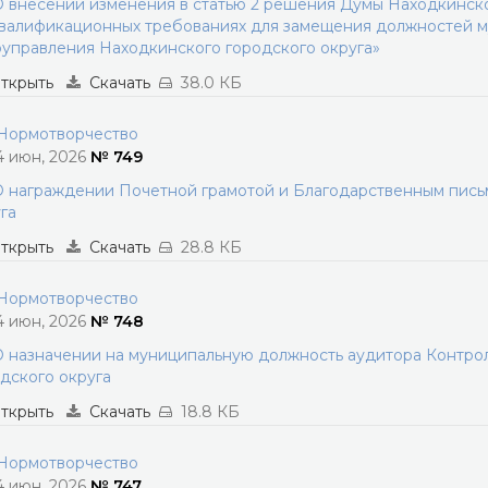
 внесении изменения в статью 2 решения Думы Находкинског
валификационных требованиях для замещения должностей м
управления Находкинского городского округа»
ткрыть
Скачать
38.0 КБ
ормотворчество
4 июн, 2026
№ 749
 награждении Почетной грамотой и Благодарственным пись
га
ткрыть
Скачать
28.8 КБ
ормотворчество
4 июн, 2026
№ 748
 назначении на муниципальную должность аудитора Контро
дского округа
ткрыть
Скачать
18.8 КБ
ормотворчество
4 июн, 2026
№ 747