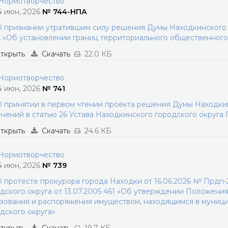
ормотворчество
4 июн, 2026
№ 744-НПА
 признании утратившим силу решения Думы Находкинского г
«Об установлении границ территориального общественног
ткрыть
Скачать
22.0 КБ
ормотворчество
4 июн, 2026
№ 741
 принятии в первом чтении проекта решения Думы Находкин
нений в статью 26 Устава Находкинского городского округа
ткрыть
Скачать
24.6 КБ
ормотворчество
4 июн, 2026
№ 739
 протесте прокурора города Находки от 16.06.2026 № Прдп
дского округа от 13.07.2005 461 «Об утверждении Положения
зования и распоряжения имуществом, находящимся в муниц
дского округа»