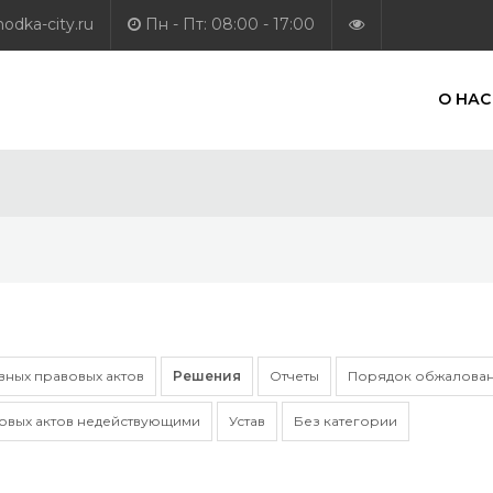
dka-city.ru
Пн - Пт: 08:00 - 17:00
О НАС
ных правовых актов
Решения
Отчеты
Порядок обжалован
овых актов недействующими
Устав
Без категории