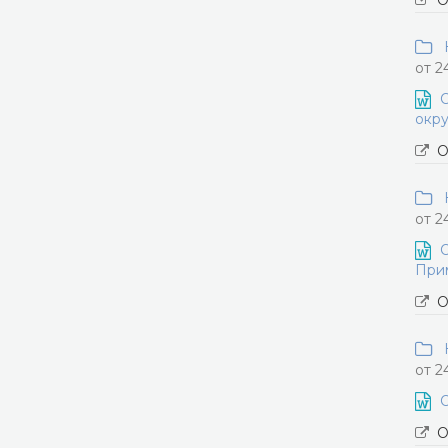
О
Н
от 2
О
окру
О
Н
от 2
О
Прим
О
Н
от 2
О
О