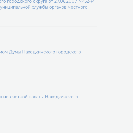
о городского округа от 27.06.2007 № 52-Р
униципальной службы органов местного
мом Думы Находкинского городского
льно-счетной палаты Находкинского