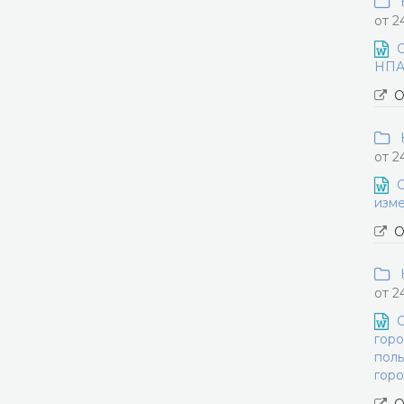
Н
от 2
О
НПА 
О
Н
от 2
О
изме
О
Н
от 2
О
горо
поль
горо