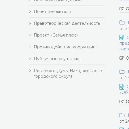
О
Почетные жители
Н
Правотворческая деятельность
от 2
Проект «Семья плюс»
О
пред
Противодействие коррупции
горо
О
Публичные слушания
Регламент Думы Находкинского
Н
городского округа
от 2
О
«Об 
О
Н
от 2