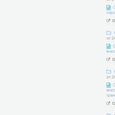
О
горо
О
Н
от 2
О
внес
О
Н
от 2
О
внес
граж
О