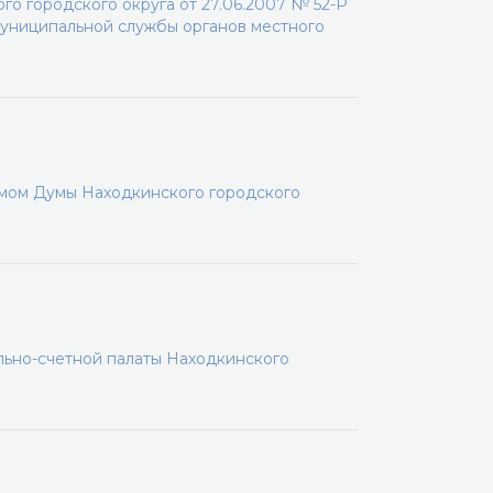
о городского округа от 27.06.2007 № 52-Р
униципальной службы органов местного
мом Думы Находкинского городского
льно-счетной палаты Находкинского