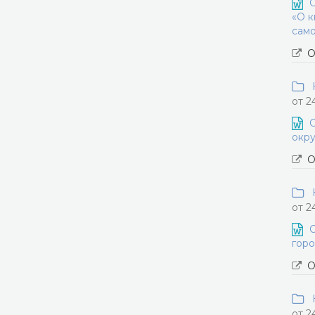
О
«О к
само
О
Н
от 2
О
окру
О
Н
от 2
О
горо
О
Н
от 2