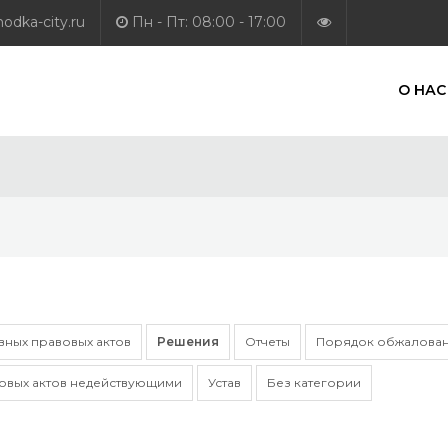
dka-city.ru
Пн - Пт: 08:00 - 17:00
О НАС
ных правовых актов
Решения
Отчеты
Порядок обжалован
овых актов недействующими
Устав
Без категории