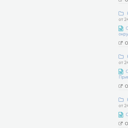
О
Н
от 2
О
окру
О
Н
от 2
О
Прим
О
Н
от 2
О
О