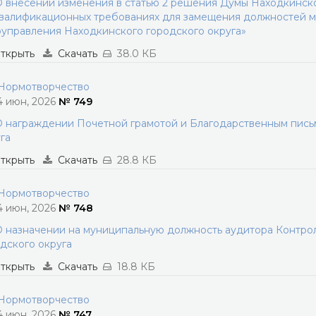
 внесении изменения в статью 2 решения Думы Находкинског
валификационных требованиях для замещения должностей м
управления Находкинского городского округа»
ткрыть
Скачать
38.0 КБ
ормотворчество
4 июн, 2026
№ 749
 награждении Почетной грамотой и Благодарственным пись
га
ткрыть
Скачать
28.8 КБ
ормотворчество
4 июн, 2026
№ 748
 назначении на муниципальную должность аудитора Контро
дского округа
ткрыть
Скачать
18.8 КБ
ормотворчество
4 июн, 2026
№ 747