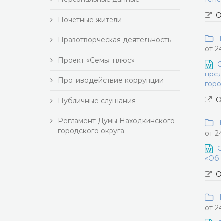
О
Почетные жители
Н
Правотворческая деятельность
от 2
Проект «Семья плюс»
О
пред
Противодействие коррупции
горо
О
Публичные слушания
Регламент Думы Находкинского
Н
городского округа
от 2
О
«Об 
О
Н
от 2