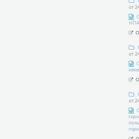
Н
от 2
О
НПА 
О
Н
от 2
О
изме
О
Н
от 2
О
горо
поль
горо