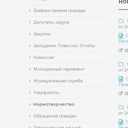
НО
Графики приема граждан
Н
Депутаты, округа
от 2
Закупки
О
Регл
Заседания. Повестки. Отчеты
О
Комиссии
Н
Молодежный парламент
от 2
О
Муниципальная служба
Прав
Нацпроекты
О
Нормотворчество
Н
от 2
Обращения граждан
О
Персональные данные
Гене