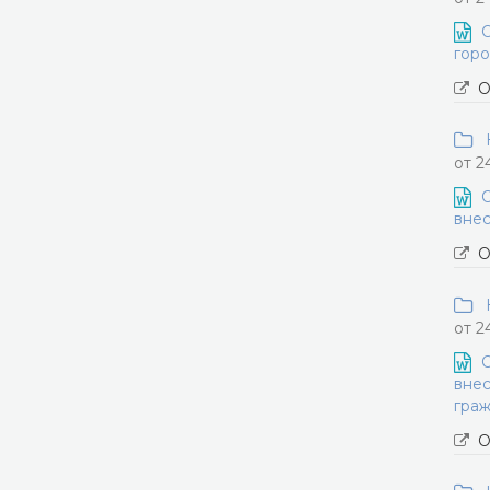
О
горо
О
Н
от 2
О
внес
О
Н
от 2
О
внес
граж
О