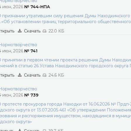
ормотворчество
4 июн, 2026
№ 744-НПА
 признании утратившим силу решения Думы Находкинского г
«Об установлении границ территориального общественног
ткрыть
Скачать
22.0 КБ
ормотворчество
4 июн, 2026
№ 741
 принятии в первом чтении проекта решения Думы Находкин
нений в статью 26 Устава Находкинского городского округа
ткрыть
Скачать
24.6 КБ
ормотворчество
4 июн, 2026
№ 739
 протесте прокурора города Находки от 16.06.2026 № Прдп
дского округа от 13.07.2005 461 «Об утверждении Положения
зования и распоряжения имуществом, находящимся в муниц
дского округа»