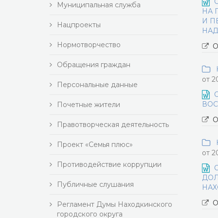
Муниципальная служба
НА 
И П
Нацпроекты
НАД
Нормотворчество
О
Обращения граждан
Н
от 2
Персональные данные
ВОС
Почетные жители
О
Правотворческая деятельность
Н
Проект «Семья плюс»
от 2
Противодействие коррупции
ДОЛ
Публичные слушания
НАХ
О
Регламент Думы Находкинского
городского округа