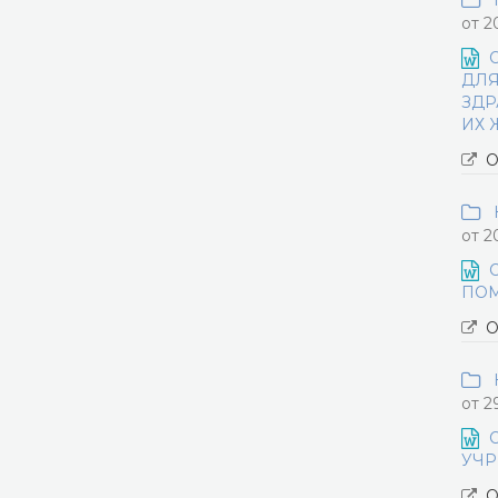
Н
от 2
ДЛЯ
ЗДР
ИХ 
О
Н
от 2
ПОМ
О
Н
от 2
УЧР
О