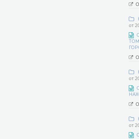
О
Н
от 2
ТОМ
ГОР
О
Н
от 2
НАХ
О
Н
от 2