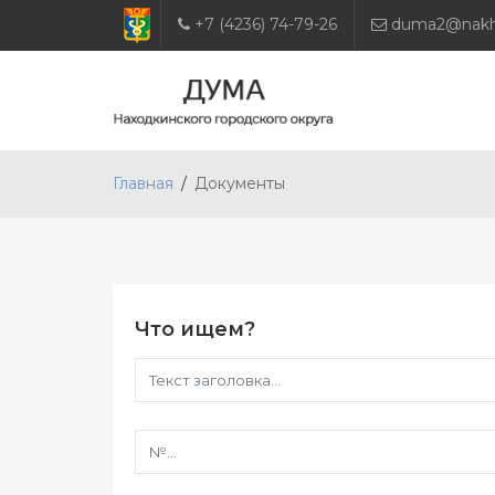
+7 (4236) 74-79-26
duma2@nakho
Главная
Документы
Что ищем?