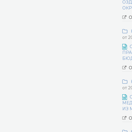
ОЗД
ОКР
О
Н
от 2
ПРА
БЮ
О
Н
от 2
МЕД
ИЗ 
О